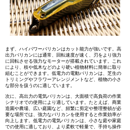
まず、ハイパワーバリカンはカット能力が強いです。高
出力バリカンには通常、回転速度が速く、刃をより強力
に回転させる強力なモーターが搭載されています。これ
により、枝や低木などのより硬い植物材料に簡単に取り
組むことができます。低電力の電動バリカンは、芝生の
トリミングやフラワーアレンジメントなど、植物の小さ
な部分を扱うのに適しています。
次に、高出力の電気バリカンは、大面積で高負荷の作業
シナリオでの使用により適しています。たとえば、商業
造園や農場、広い庭園など、頻繁に剪定や整理整頓が必
要な場所では、強力なバリカンを使用すると作業効率が
向上します。低電力の電気バリカンは、小さな庭や家庭
での使用に適しており、より柔軟で軽量で、手持ち操作