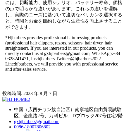
には、切断能力、使用シナリオ、バッテリー寿命、価格
の点で明らかな違いがあります。これらの違いを理解
し、実際のニーズに基づいて適切なバリカンを選択する
と、時間とお金を節約しながら生産性を向上させること
ができます。
*Hjbarbers provides professional hairdressing products
(professional hair clippers, razors, scissors, hair dryer, hair
straightener). If you are interested in our products, you can
directly contact us at gxhjbarbers@gmail.com, WhatsApp:+84
0328241471, Ins:hjbarbers Twitter:@hjbarbers2022
Line:hjbarbers, we will provide you with professional service
and after-sales service.
投稿時間: 2023 年 8 月 7 日
中国（広西チワン族自治区）南寧地区自由貿易試験
区、金龍路2号、万科ビル、Dブロック207号住宅2階
gxhjbarbers@gmail.com
0086-18907806802