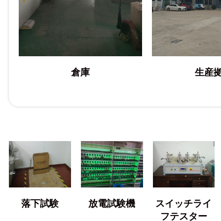
倉庫
生産
落下試験
放電試験機
スイッチライ
フテスター